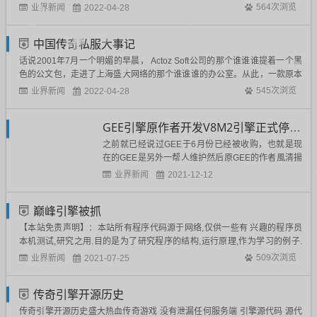
管理运行的国家.CN顶级域名系统受到攻击造成的。2小时后，问题逐渐得到
业界新闻
564次浏览
2022-04-28
解决，但是故障全部排除已经到了凌晨3点56分，从问题出现到域名解析恢
复正常持续了近4...
中国传奇私服大事记
话说2001年7月一个明媚的早晨， Actoz Soft公司的那个谁谁谁提着一个黑
色的公文包，走进了上海盛大网络的那个谁谁谁的办公室。从此，一款原本
不入流的网络游戏进入了中国。这就是Legend of Mir，盛大的那个谁谁谁给
业界新闻
545次浏览
2022-04-28
他起了一不入流的名字--《传奇》 2001年09月28日 《传奇》...
GEE引擎原作者开发V8M2引擎正式停止更新
之前就已经说过GEE于6月份已经被收购，也就是现
在的GEE是另外一帮人维护然后原GEE的作者風清揚
在GEE代码的基础上开发了V8M2引擎，也就是v8引
业界新闻
2021-12-12
擎但是6个月过去了，V8M2引擎正式发布声明，引擎
停止更新，不知道其中有什么隐情，欢迎知道内情的
巅峰引擎被抓
朋友进行投稿爆料。V8M2估计和gee关系没搞太清
楚，...
【本站免责声明】：本站所有程序代码源于网络,仅供一些有 兴趣的程序员
本机测试,研究之用.目的是为了研究程序的结构,运行原理,作为学习的例子.
【本站郑重声明】：本站所有程序只适合用于受中华人民共和国法律允许范
业界新闻
509次浏览
2021-07-25
围内的个人研究和学习之用,不得用于商业盈利性经营,因此造成的后果自负,
与本站程序无关，本站下载...
传奇引擎开源历史
传奇引擎开源历史盛大热血传奇游戏 没有泄漏任何服务端 引擎源代码 源代