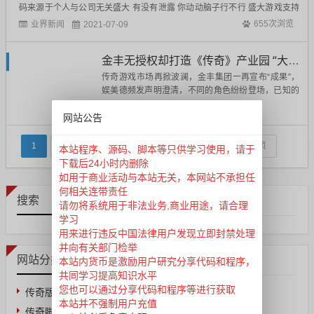
码来源于个人与公司无关盛大 有没有泄露 你动动脑子行不行 盛大游戏支持
万人 你SF支持吗 很多新闻都是假的 IT新闻 动动脑子所谓泄漏 都是改版权冒
业界新闻
655次浏览
2021-07-09
充的 仿盛大 模拟器 仿造的 传奇引擎SF源代码来...
金丰无授权却打造《传奇》产业园 “大统一”如何实现
传奇游戏市场再掀波澜，金丰集团一再宣布“成果”，
娱美德频发声明澄清，不同的角色纷纷登场，已知的
剧情容易厘清关系，未知的续集还要看发展才能明晓
业界新闻
2021-06-29
网站公告
利害。首先登场的是金丰集团（注：深圳金丰星界与
深圳金丰星聚都属于金丰集团科技有限公司，以下统
称“金丰集团”），其声称获得了传奇在中国大陆地区
2
3
4
下一页
末页
1
共 4 页
本站程序、源码、脚本等只供学习使用，请于
的3年独占性授权，此...
下载后24小时内删除
如用于商业活动与本站无关，本网站不承担任
何相关连带责任
搜索
请勿将系统用于非法业务,商业用途，请合理
学习
用来进行违反中国法律用户发现立即封禁处理
并向有关部门检举
网站分类
本站内货币是激励用户研究分享代码和程序，
共同学习提高知识水平
您也可以通过分享代码和程序等进行获取
传奇版本
传奇素材
本站并不强制用户充值
传奇脚本
传奇工具