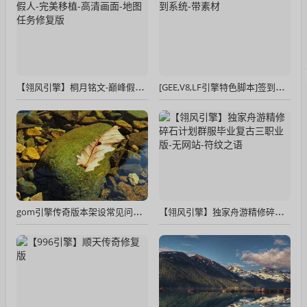
【翎风引擎】桐月铭文-巅峰假人-完美移植-高清画面-地图任务修复版
[GEE,V8,LF引擎特色脚本]签到系统-带素材
gom引擎传奇版本架设常见问题集锦一
【翎风引擎】独家舟游精修碎石计划群服毕业复古三职业版-无网站-符纹之语