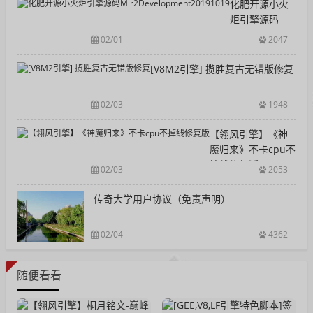
化肥开源小火
炬引擎源码
Mir2Developmen
02/01
2047
[V8M2引擎] 揽胜复古无错版修复
02/03
1948
【翎风引擎】《神
魔归来》不卡cpu不
掉线修复版
02/03
2053
传奇大学用户协议（免责声明）
02/04
4362
随便看看