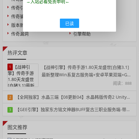
→入站必看免责申明←
传奇引擎
传奇教程
传奇骗子
业界新闻
已读
版本新闻
问答求助
传奇漏洞
引擎帮助
热评文章
1
【战神引擎】传奇手游1.80天龙盛世[白猪3.1]
最新整理Win系复古服务端+安卓苹果双端+GM
授权后台+详细搭建教程
阅读：888
【全网独家】水晶三端【08更新04】水晶韩版传奇2 Unity三端重置单机版一键端
2
阅读：359
【GEE引擎】独家东方铭文神器BUFF复古三职业服务端-带假人-铭文-宠物-自动回收
3
阅读：395
图文推荐