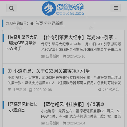
首页
业界新闻
您现在的位置：
【传奇引擎界大纪事】曝光GEE引擎源码30W出手
传奇引擎界大纪事2024年11月13日GEE引擎源码曝
光30W出手GEE传奇引擎简介GEE引擎最早是由风清
扬开发的。而GEE的前身则使用GOM引擎的源代码开
业界新闻
2025-01-16
发的，而GOM引擎的源代码则是使用了D3D引擎源代
码开发的。GEE目前采用先进的图形渲染技术和物理
小道消息：关于G63网关兼容翎风引擎
仿真技术，使游戏场景更加真实、逼真。同时，其
优...
小道消息：元宵左右，原G63网关将兼容支持翎风引擎，听说将发布两款网
关第一款：默认支持翎风100人 （任何服务器都可以使用，必要时可能会发
布无限制人数）第二款：指定服务器IP无限制人数 （据说可使用官网链接的
业界新闻
534次浏览
2023-02-06
论坛金币兑换 或 使用指定IDC的服务器）为了让更多的用户更好的体验翎风
引擎 和 发掘引擎的...
【蓝德翎风封挂快报】小道消息
小道消息：元宵左右，蓝德远驱将兼容G63网关、51
FGW网关、有可能也支持普通网关第一款：嫖，由蓝
德远驱免费提供控制中心服务器（优点：嫖到底，任
业界新闻
2023-02-04