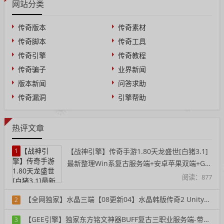
网站分类
传奇版本
传奇素材
传奇脚本
传奇工具
传奇引擎
传奇教程
传奇骗子
业界新闻
版本新闻
问答求助
传奇漏洞
引擎帮助
热评文章
1
【战神引擎】传奇手游1.80天龙盛世[白猪3.1]
最新整理Win系复古服务端+安卓苹果双端+GM
授权后台+详细搭建教程
阅读：877
【全网独家】水晶三端【08更新04】水晶韩版传奇2 Unity三端重置单机版一键端
2
阅读：356
【GEE引擎】独家东方铭文神器BUFF复古三职业服务端-带假人-铭文-宠物-自动回收
3