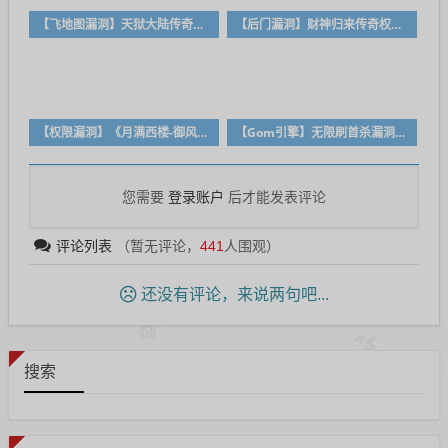
【飞地图漏洞】天狱大陆传奇漏洞！
【后门漏洞】财神归来传奇权限后门漏洞
【权限漏洞】《月满西楼-御风之行》剧情专属神器单职业传奇漏洞！！
【Gom引擎】无限刷首杀漏洞！！！
登录账户
您需要
后才能发表评论
评论列表
（暂无评论，
441
人围观）
还没有评论，来说两句吧...
搜索