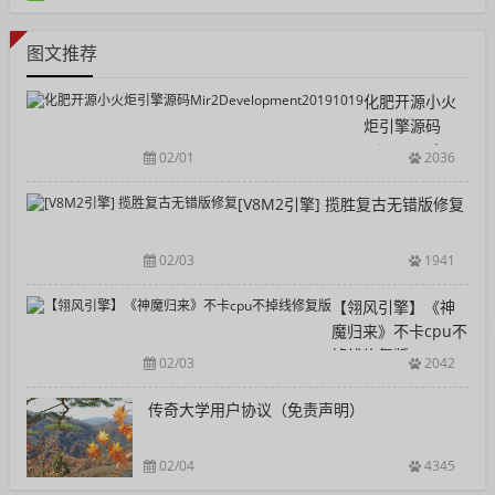
阅读：387
图文推荐
化肥开源小火
炬引擎源码
Mir2Developmen
02/01
2036
[V8M2引擎] 揽胜复古无错版修复
02/03
1941
【翎风引擎】《神
魔归来》不卡cpu不
掉线修复版
02/03
2042
传奇大学用户协议（免责声明）
02/04
4345