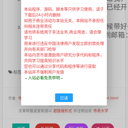
务端的小伙伴，然后我们上已经开
本站程序、源码、脚本等只供学习使用，请于
意思，大家一起玩才有意思。
下载后24小时内删除
如用于商业活动与本站无关，本网站不承担任
建议，大家发送服务端的时候带好
何相关连带责任
请勿将系统用于非法业务,商业用途，请合理
的QQ号或者微信号，发送到邮箱：a
学习
信。
用来进行违反中国法律用户发现立即封禁处理
并向有关部门检举
本站内货币是激励用户研究分享代码和程序，
共同学习提高知识水平
您也可以通过分享代码和程序等进行获取
传奇私服漏洞
管理权限
标签：
本站并不强制用户充值
→入站必看免责申明←
文章版权及转载声明
已读
传奇大学
https://www.444.mba/post/101.html
作者:
本文地址：
发布于 2022-06-01
超链接形式
传奇大学
文章转载或复制请以
并注明出处