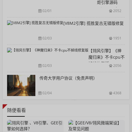
炬引擎源码
Mir2Developmen
02/01
2052
[V8M2引擎] 揽胜复古无错版修复
02/03
1951
【翎风引擎】《神
魔归来》不卡cpu不
掉线修复版
02/03
2056
传奇大学用户协议（免责声明）
02/04
4368
随便看看