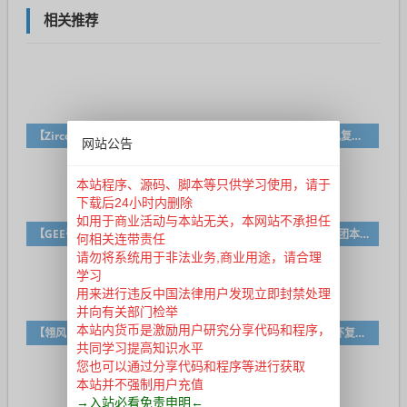
相关推荐
【Zircon】传奇3Zircon雪域珍藏修改版
《山河啸》-道盾合击-特色复古-《山河清明》姊妹篇
网站公告
本站程序、源码、脚本等只供学习使用，请于
下载后24小时内删除
如用于商业活动与本站无关，本网站不承担任
【GEE引擎】斗罗大陆专属单职业-带网站模板-大背包-自动回收-自动拾取-开区版本！
【翎风引擎】特色复古 76团本之战第二季传奇服务端 每周副本地图-修复版本-LF
何相关连带责任
请勿将系统用于非法业务,商业用途，请合理
学习
用来进行违反中国法律用户发现立即封禁处理
并向有关部门检举
本站内货币是激励用户研究分享代码和程序，
【翎风引擎】[特色复古] 雷神之家第三季（网瘾战争）
【翎风引擎】老王独家情怀复古-三职业传奇版本-复古到轻轻变-强化极品-BUFF-多大陆–多地图–独家精品版
共同学习提高知识水平
您也可以通过分享代码和程序等进行获取
本站并不强制用户充值
→入站必看免责申明←