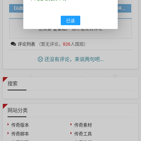
【沁园传奇】复古经典三职业服务端耐玩传奇版本
【翎风引擎】特色复古- 踏碎凌霄经典沉默三职业传奇版本
已读
登录账户
您需要
后才能发表评论
评论列表
（暂无评论，
826
人围观）
还没有评论，来说两句吧...
搜索
网站分类
传奇版本
传奇素材
传奇脚本
传奇工具