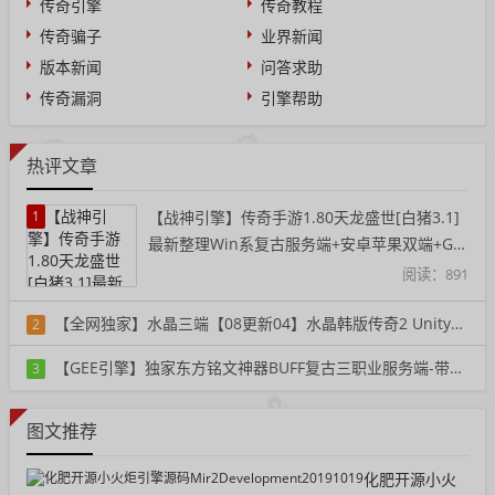
传奇引擎
传奇教程
传奇骗子
业界新闻
版本新闻
问答求助
传奇漏洞
引擎帮助
热评文章
1
【战神引擎】传奇手游1.80天龙盛世[白猪3.1]
最新整理Win系复古服务端+安卓苹果双端+GM
授权后台+详细搭建教程
阅读：891
【全网独家】水晶三端【08更新04】水晶韩版传奇2 Unity三端重置单机版一键端
2
阅读：363
【GEE引擎】独家东方铭文神器BUFF复古三职业服务端-带假人-铭文-宠物-自动回收
3
阅读：397
图文推荐
化肥开源小火