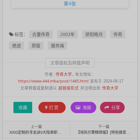
古董传奇
2003年
骄阳皓月
传奇
标签：
绝迹
原版
服务端
文章版权及转载声明
传奇大学
作者:
本文地址：
https://www.444.mba/post/1485.html
发布于 2024-06-17
超链接形式
传奇大学
文章转载或复制请以
并注明出处
收藏
打赏
海报
分享
上一篇
下一篇
3000定制的寻龙诀9大陆单职业服务端客户端 带攻略
【翎风引擎精修版】[特色微变]《不良江湖》三职真武侠传奇--宝物蛊虫升品-超智假人