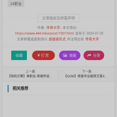
24职业
文章版权及转载声明
传奇大学
作者:
本文地址：
https://www.444.mba/post/1507.html
发布于 2024-07-28
超链接形式
传奇大学
文章转载或复制请以
并注明出处
收藏
打赏
海报
分享
上一篇
下一篇
【翎风引擎】单职业-奇缘传说七大陆修复版
【GOM】修复毕业版冥王星4沉默复古三职业1.76微变-几百种宝宝-超新技能
相关推荐