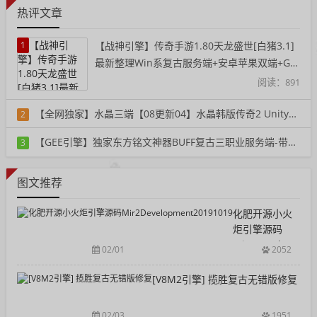
热评文章
1
【战神引擎】传奇手游1.80天龙盛世[白猪3.1]
最新整理Win系复古服务端+安卓苹果双端+GM
授权后台+详细搭建教程
阅读：891
【全网独家】水晶三端【08更新04】水晶韩版传奇2 Unity三端重置单机版一键端
2
阅读：363
【GEE引擎】独家东方铭文神器BUFF复古三职业服务端-带假人-铭文-宠物-自动回收
3
阅读：398
图文推荐
化肥开源小火
炬引擎源码
Mir2Developmen
02/01
2052
[V8M2引擎] 揽胜复古无错版修复
02/03
1951