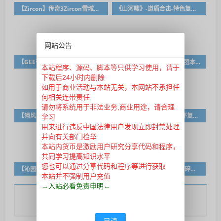
【Zircon】传奇3Zircon雪域珍藏修改版
《山河啸》-道盾合击-特色复古-《山河清明》姊妹篇
网站公告
【GEE引擎】斗罗大陆专属单职业-带网站模板-大背包-自动回收-自动拾取-开区版本！
【翎风引擎】特色复古 76团本之战第二季传奇服务端 每周副本地图-修复版本-LF
本站程序、源码、脚本等只供学习使用，请于
下载后24小时内删除
如用于商业活动与本站无关，本网站不承担任
何相关连带责任
请勿将系统用于非法业务,商业用途，请合理
【翎风引擎】[特色复古] 雷神之家第三季（网瘾战争）
【翎风引擎】老王独家情怀复古-三职业传奇版本-复古到轻轻变-强化极品-BUFF-多大陆–多地图–独家精品版
学习
用来进行违反中国法律用户发现立即封禁处理
并向有关部门检举
本站内货币是激励用户研究分享代码和程序，
共同学习提高知识水平
您也可以通过分享代码和程序等进行获取
【沁园传奇】复古经典三职业服务端耐玩传奇版本
【翎风引擎】特色复古- 踏碎凌霄经典沉默三职业传奇版本
本站并不强制用户充值
→入站必看免责申明←
登录账户
您需要
后才能发表评论
已读