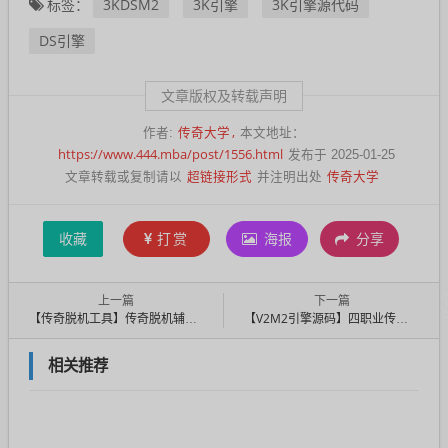
3KDSM2
3K引擎
3K引擎源代码
标签：
DS引擎
文章版权及转载声明
传奇大学
作者:
本文地址：
https://www.444.mba/post/1556.html
发布于 2025-01-25
超链接形式
传奇大学
文章转载或复制请以
并注明出处
收藏
打赏
海报
分享
上一篇
下一篇
【传奇脱机工具】传奇脱机辅助工具源代码
【V2M2引擎源码】四职业传奇源码2024BLUE升级版价值5000元
相关推荐