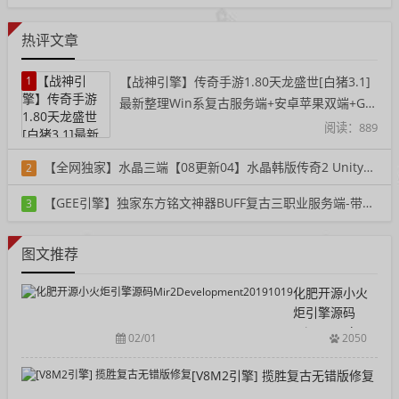
热评文章
1
【战神引擎】传奇手游1.80天龙盛世[白猪3.1]
最新整理Win系复古服务端+安卓苹果双端+GM
授权后台+详细搭建教程
阅读：889
【全网独家】水晶三端【08更新04】水晶韩版传奇2 Unity三端重置单机版一键端
2
阅读：361
【GEE引擎】独家东方铭文神器BUFF复古三职业服务端-带假人-铭文-宠物-自动回收
3
阅读：395
图文推荐
化肥开源小火
炬引擎源码
Mir2Developmen
02/01
2050
[V8M2引擎] 揽胜复古无错版修复