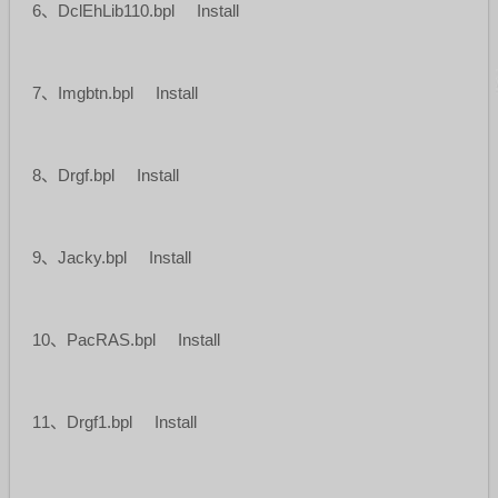
6、DclEhLib110.bpl Install
7、Imgbtn.bpl Install
8、Drgf.bpl Install
9、Jacky.bpl Install
10、PacRAS.bpl Install
11、Drgf1.bpl Install