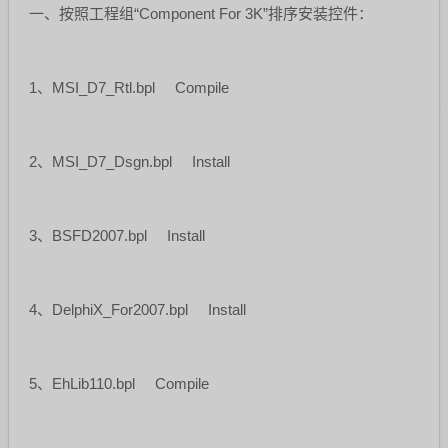
一、按照工程组“Component For 3K”排序安装控件：
1、MSI_D7_Rtl.bpl Compile
2、MSI_D7_Dsgn.bpl Install
3、BSFD2007.bpl Install
4、DelphiX_For2007.bpl Install
5、EhLib110.bpl Compile