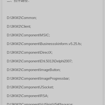
二、控件路径：
D:\3KM2\Common;
D:\3KM2\Client;
D:\3KM2\Component\MSIC;
D:\3KM2\Component\Businessskinform.v5.25.fs;
D:\3KM2\Component\DirectX;
D:\3KM2\Component\Ehl.5013\Delphi2007;
D:\3KM2\Component\ImageButton;
D:\3KM2\Component\ImageProgressbar;
D:\3KM2\Component\JSocket;
D:\3KM2\Component\RSA;
D:\3KM2\Component\VclSkin\V540\source;