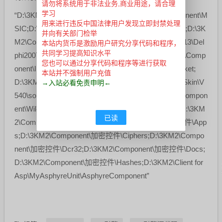
请勿将系统用于非法业务,商业用途，请合理
学习
“D:\3KM2\Common;D:\3KM2\Client;D:\3KM2\Component\M
用来进行违反中国法律用户发现立即封禁处理
SIC;D:\3KM2\Component\Businessskinform.v5.25.fs;D:\3K
并向有关部门检举
M2\Component\DirectX;D:\3KM2\Component\Ehl.5013\Del
本站内货币是激励用户研究分享代码和程序，
共同学习提高知识水平
phi2007;D:\3KM2\Component\ImageButton;D:\3KM2\Comp
您也可以通过分享代码和程序等进行获取
onent\ImageProgressbar;D:\3KM2\Component\JSocket;
本站并不强制用户充值
D:\3KM2\Component\RSA;D:\3KM2\Component\VclSkin\V
→入站必看免责申明←
540\source;D:\3KM2\Component\VCLZip;D:\3KM2\Compon
ent\Wil控件;D:\3KM2\Component\WinHttp\Sources;D:\3KM
已读
2\Component\加密控件;D:\3KM2\Component\加密控件\App
s;D:\3KM2\Component\加密控件\Ciphers;D:\3KM2\Compo
nent\加密控件\Dcr32;D:\3KM2\Component\加密控件\Docs;
D:\3KM2\Component\加密控件\Hashes;D:\3KM2\Client for
Asp\MyAsphyreUnit\AsphyreComponent”