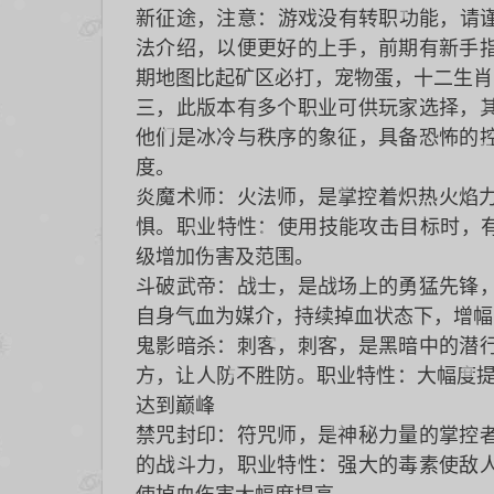
新征途，注意：游戏没有转职功能，请谨
法介绍，以便更好的上手，前期有新手
期地图比起矿区必打，宠物蛋，十二生肖
三，此版本有多个职业可供玩家选择，
他们是冰冷与秩序的象征，具备恐怖的
度。
炎魔术师：火法师，是掌控着炽热火焰力
惧。职业特性：使用技能攻击目标时，有
级增加伤害及范围。
斗破武帝：战士，是战场上的勇猛先锋
自身气血为媒介，持续掉血状态下，增幅
鬼影暗杀：刺客，刺客，是黑暗中的潜
方，让人防不胜防。职业特性：大幅度提
达到巅峰
禁咒封印：符咒师，是神秘力量的掌控
的战斗力，职业特性：强大的毒素使敌