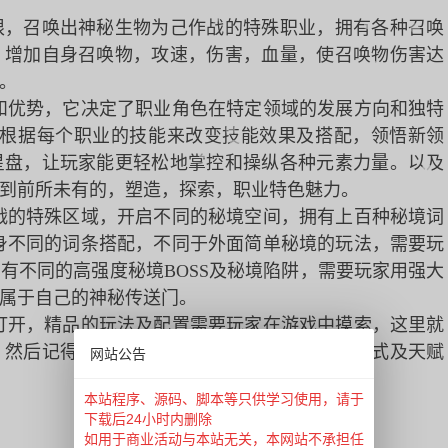
限，召唤出神秘生物为己作战的特殊职业，拥有各种召唤
：增加自身召唤物，攻速，伤害，血量，使召唤物伤害达
。
和优势，它决定了职业角色在特定领域的发展方向和独特
，根据每个职业的技能来改变技能效果及搭配，领悟新领
星盘，让玩家能更轻松地掌控和操纵各种元素力量。以及
到前所未有的，塑造，探索，职业特色魅力。
战的特殊区域，开启不同的秘境空间，拥有上百种秘境词
身不同的词条搭配，不同于外面简单秘境的玩法，需要玩
有不同的高强度秘境BOSS及秘境陷阱，需要玩家用强大
属于自己的神秘传送门。
打开，精品的玩法及配置需要玩家在游戏中摸索，这里就
，然后记得点开你的天赋，了解大天赋的加点方式及天赋
网站公告
本站程序、源码、脚本等只供学习使用，请于
下载后24小时内删除
如用于商业活动与本站无关，本网站不承担任