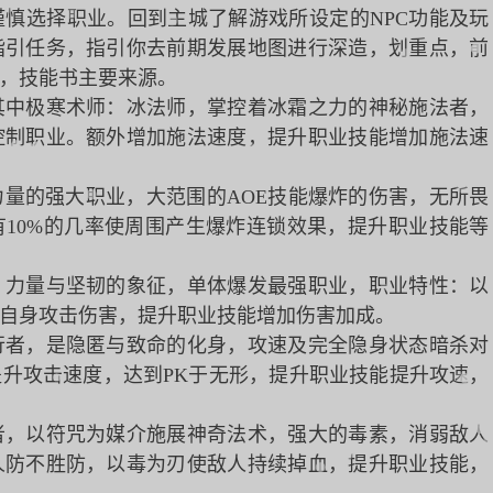
慎选择职业。回到主城了解游戏所设定的NPC功能及玩
指引任务，指引你去前期发展地图进行深造，划重点，前
，技能书主要来源。
其中极寒术师：冰法师，掌控着冰霜之力的神秘施法者，
控制职业。额外增加施法速度，提升职业技能增加施法速
量的强大职业，大范围的AOE技能爆炸的伤害，无所畏
10%的几率使周围产生爆炸连锁效果，提升职业技能等
，力量与坚韧的象征，单体爆发最强职业，职业特性：以
自身攻击伤害，提升职业技能增加伤害加成。
行者，是隐匿与致命的化身，攻速及完全隐身状态暗杀对
升攻击速度，达到PK于无形，提升职业技能提升攻速，
者，以符咒为媒介施展神奇法术，强大的毒素，消弱敌人
人防不胜防，以毒为刃使敌人持续掉血，提升职业技能，