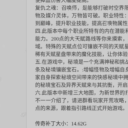
使掉血伤害大幅度提高。
复仇之魂：召唤师，是能够打破时空界
物及媒介灵体，万物皆可破。职业特性
到巅峰，提升职业技能，提高召唤物属性
四.此版本中每个职业所特有的内在潜能
能力。200点的大天赋路线等你来摸索
域。特殊的天赋点位可镶嵌不同的天赋
稀有天赋星盘带来的魔化技能，让你体验
五.在游戏中，秘境是一个充满神秘和挑
条及秘境镶嵌宝石。:增幅怪物及增幅自
家自身探索秘境空间带来的快感秘境中拥
的秘境宝石及异界天赋来与其抗衡，开启
六.此版本中新增三大地图，为新世界的
不一一介绍了，请进群看玩家开荒攻略
点的来源，跟着指引路线正式开始游戏。
传奇补丁大小：14.62G