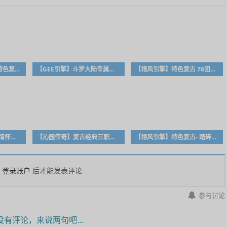
《山河啸》-道盾合击-特色复古-《山河清明》姊妹篇
【GEE引擎】斗罗大陆专属单职业-带网站模板-大背包-自动回收-自动拾取-开区版本！
【翎风引擎】特色复古 76团本之战第二季传奇服务端 每周副本地图-修复版本-LF
【翎风引擎】老王独家情怀复古-三职业传奇版本-复古到轻轻变-强化极品-BUFF-多大陆–多地图–独家精品版
【沁园传奇】复古经典三职业服务端耐玩传奇版本
【翎风引擎】特色复古- 踏碎凌霄经典沉默三职业传奇版本
登录账户
后才能发表评论
参与讨论
有评论，来说两句吧...