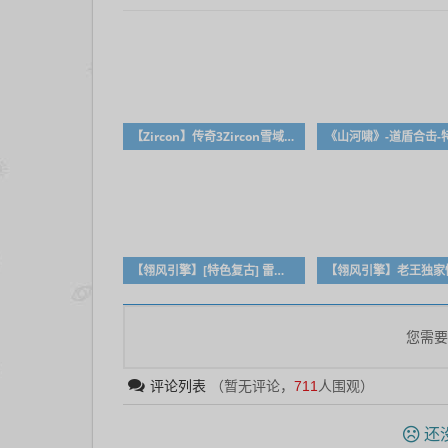
【Zircon】传奇3Zircon雪域珍藏修改版
【翎风引擎】[特色复古] 雷神之家第三季（网瘾战争）
您需要
评论列表
（暂无评论，
711
人围观）
还没