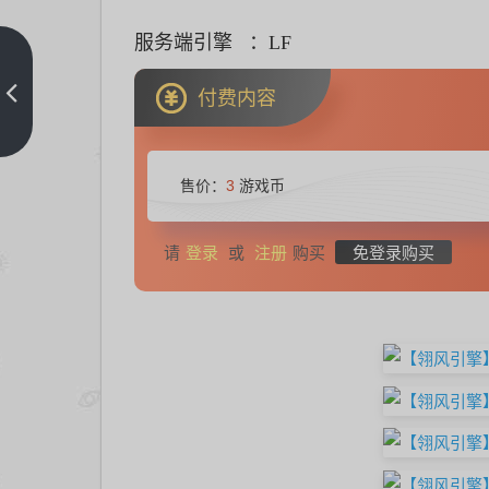
服务端引擎 ：LF
城
城
付费内容
传
上
一
奇
篇
重
售价：
3
游戏币
置
版
登录
注册
免登录购买
请
或
购买
1.2-
经
典
任
务
类
版
本-