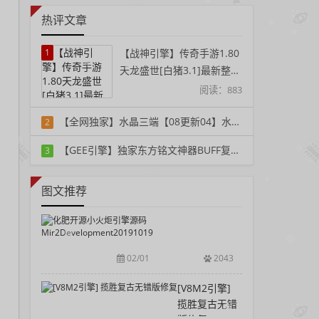
热评文章
1
【战神引擎】传奇手游1.80
天龙盛世[白猪3.1]最新整理
Win系复古服务端+安卓苹
阅读：883
果双端+GM授权后台+详细
【全网独家】水晶三端【08更新04】水晶韩版传奇2 Unity三端重置单机版一键端
搭建教程
2
阅读：358
【GEE引擎】独家东方铭文神器BUFF复古三职业服务端-带假人-铭文-宠物-自动回收
3
阅读：395
图文推荐
化
肥
开
02/01
2043
源
小
[V8M2引擎]
火
揽胜复古无错
炬