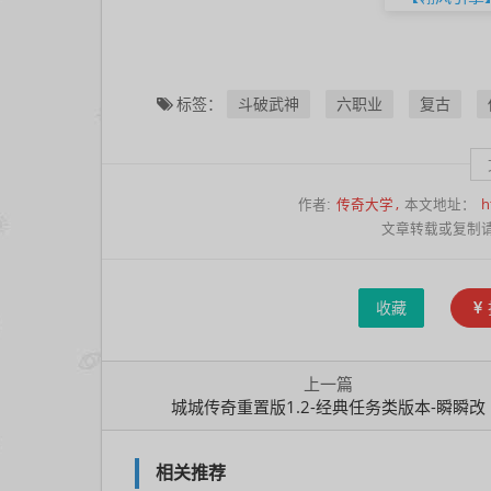
瞬
瞬
改
斗破武神
六职业
复古
标签：
传奇大学
h
作者:
本文地址：
文章转载或复制
收藏
上一篇
城城传奇重置版1.2-经典任务类版本-瞬瞬改
相关推荐