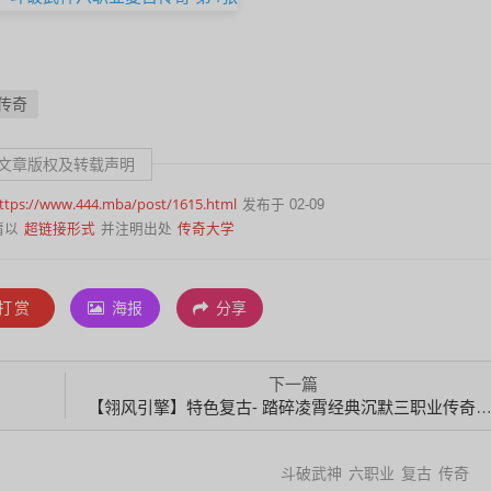
传奇
文章版权及转载声明
ttps://www.444.mba/post/1615.html
发布于 02-09
超链接形式
传奇大学
请以
并注明出处
打赏
海报
分享
下一篇
【翎风引擎】特色复古- 踏碎凌霄经典沉默三职业传奇版本
斗破武神
六职业
复古
传奇