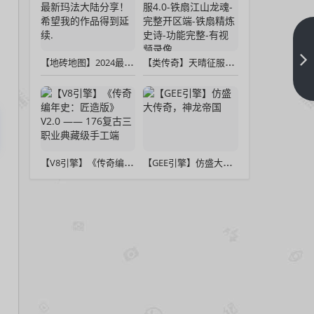
【翎
风引
【地砖地图】2024最新玛法大陆分享！希望我的作品得到延续.
【类传奇】天晴征服4.0-铁扇江山龙魂-完整开区端-铁扇精炼史诗-功能完整-有视频录像
擎】
下一
篇
特色
复
古-
踏碎
【V8引擎】《传奇编年史：匠造版》V2.0 —— 176复古三职业典藏级手工端
【GEE引擎】仿盛大传奇，神龙帝国
凌霄
经典
沉默
三职
业传
奇版
本