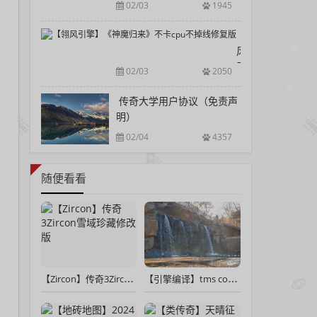
版修复
02/03
1945
引
擎
【翎
源
风
码
引
02/03
2050
Mir2Developme
擎】
《神
传奇大学用户协议（免责声
魔
明）
归
02/04
4357
来》
不
卡
随便看看
cpu
不
掉
线
修
复
【Zircon】传奇3Zircon雪域珍藏修改版
【引擎编译】tms component pack v9.2.4.0 for d10.4 sydney的下载及安装
版