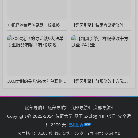
18把怪物使用的武器，标准格式，内外观齐全
【翎风引擎】独家舟游精修碎石计划群服毕业复古三职业版-无网站-符纹之语
3000定制的寻龙诀9大陆单职业服务端客户端 带攻略
【翎风引擎】群服修改十方武圣-24职业
底部导航1
底部导航2
底部导航3
底部导航4
传奇大学
Z-BlogPHP
Copyright
2022-2024
基于
搭建. 安全运
行
2970
天
页面耗时：0.203 秒
数据查询：35 次
占用内存：8.64 MB