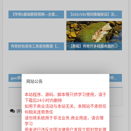
【传奇0基础教程视频---全套技术教学】【0从基础新手到精通】高清语音讲解。
【GEE/V8/翎风微端架设】及常见问题
传奇封包倍攻工具使用教程【支持GOM/GEE/BLUE/LEG等】
【教程】传奇开多线服务器的方法
gee或V8M2转翎风引擎后必备补丁需要修改的几处地方
使用人工智能chatgpt写传奇脚本，详细调教教程
网站公告
本站程序、源码、脚本等只供学习使用，请于
登录账户
您需要
后才能发表评论
下载后24小时内删除
如用于商业活动与本站无关，本网站不承担任
评论列表
（暂无评论，
626
人围观）
何相关连带责任
请勿将系统用于非法业务,商业用途，请合理
学习
还没有评论，来说两句吧...
用来进行违反中国法律用户发现立即封禁处理