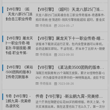
1：重新写了回收脚本，添加自动回收2：修改赞助方
式，以及礼包内容！3：增加杀怪几率获取货币，鞭
【V8引擎】（超叼）天龙八部25门派英雄合击三职业传奇
尸4：修改可视仓库5：增加首饰盒，调整特戒放入首
饰盒属性6：调整部分...
天龙八部25门派英雄合击三职业传奇版本-奇遇事件-
拓印系统-坐骑进阶-翎风引擎技能超炫 超叼，重金买
来的，我自己架设可以正常进游戏。分享给大家！==
传奇版本
2024-05-17
========================================
==========职业介绍拳(+百分之50生命攻击附带百
【V8引擎】屠龙天下十一职业传奇-暗黑魔次-华丽技能-魔宠养成-职业专属-BUFF奇经八脉
分之5最大生命...
该版本下载测试运行正常，包内含登录器可以单机，
会的话解压即玩。不喜勿扰，版本补丁比较大~随便
玩玩，打发时间~补丁：21.6G服务端：285M游戏引
传奇版本
2023-09-30
擎：V8M2测试使用客户端：传奇18周年客户端下载
地址：[NeadPay]游戏介绍：2023年公益大服，屠龙
【V8引擎】《某站卖3500团购的版本》泰亚传奇沉默版本
天下多职业独家开放，多职业，新玩法！！！5大陆...
海贼王皮肤拥有15个海贼王皮肤，累计对怪物伤害+1
0%！作为泰亚传奇世界中的一种特殊道具，皮肤不仅
可以让你的角色变得更加个性化，还能为你的战斗力
传奇版本
2023-08-26
加分哦！梦幻骑士皮肤拥有15个梦幻骑士皮肤，累计
对怪物伤害+30%！如果你想要在泰亚传奇世界中更
传奇【V8引擎】-新云鹤九霄--完美修复-改版优化
快地提升战斗力，那么梦幻骑士皮肤就是你不可错过
的道具。魔兽世...
这个是我在隔壁论坛花88买的精修版，昨天上架，今
天买来放出来。我在这里也玩了这么久了，第一次分