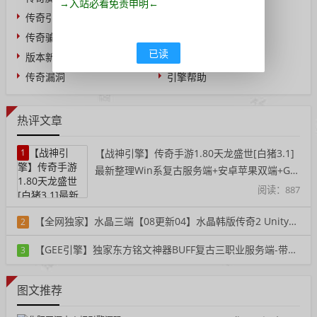
→入站必看免责申明←
传奇引擎
传奇教程
传奇骗子
业界新闻
已读
版本新闻
问答求助
传奇漏洞
引擎帮助
热评文章
1
【战神引擎】传奇手游1.80天龙盛世[白猪3.1]
最新整理Win系复古服务端+安卓苹果双端+GM
授权后台+详细搭建教程
阅读：887
【全网独家】水晶三端【08更新04】水晶韩版传奇2 Unity三端重置单机版一键端
2
阅读：359
【GEE引擎】独家东方铭文神器BUFF复古三职业服务端-带假人-铭文-宠物-自动回收
3
阅读：395
图文推荐