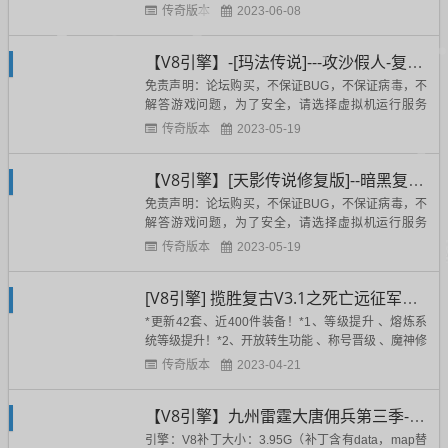
享一点东西，支持以前放端的大佬，互联网精神永存
传奇版本
2023-06-08
~~~~以下是正文：版本内容：有网站，带登录器，背
包神器带充值反馈比例。版本说明：经典云鹤九霄、
【V8引擎】-[玛法传说]---攻沙假人-复古-铭文-附魔-宠物-三职业-9大陆
功能玩法多，从复古到微变。当初的所谓近些年最好
玩的版本。但是之前...
免责声明：论坛购买，不保证BUG，不保证病毒，不
解答游戏问题，为了安全，请选择虚拟机运行服务
端。----------------------------------------------------------------
传奇版本
2023-05-19
--------------------------------------...
【V8引擎】[天影传说修复版]--暗黑复古三职业-宠物-符石-BUFF-鉴定
免责声明：论坛购买，不保证BUG，不保证病毒，不
解答游戏问题，为了安全，请选择虚拟机运行服务
端。----------------------------------------------------------------
传奇版本
2023-05-19
--------------------------------------...
[V8引擎] 揽胜复古V3.1之死亡远征军群服通关端
*更新42套、近400件装备！*1、等级提升 、熔炼系
统等级提升！*2、开放转生功能 、称号晋级 、魔神修
炼、拍卖行*3、增强道士、法师可玩性，道士法师新
传奇版本
2023-04-21
增萌宠系统！*4、开放祈福抽爆率功能、货币神器进
阶 ！*5、开放命悬一线多人卡怪地图！*6、开放龙元
【V8引擎】九州雷霆大唐佣兵第三季--12大陆-三职业-佣兵-假人-修复版
境界 （升级加属性、称号、倚天辟地）*7、开放...
引擎：V8补丁大小：3.95G（补丁含有data，map替